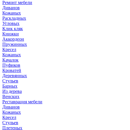
Ремонт мебели
Диванов
Кожаных
Раскладных
Угловых
Клик кляк
Книжки
Аккордеон
Пружинных
Кресел
Кожаных
Качалок
Пуфиков
Кроватей
Деревянных
Стульев
Барных
Из дерева
Венских
Реставрация мебели
Диванов
Кожаных
Кресел
Стульев
Плетеных