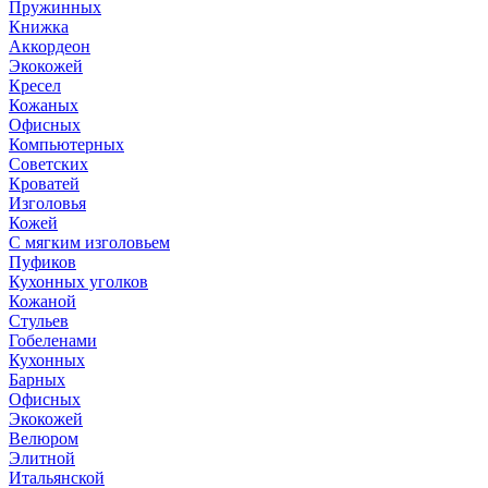
Пружинных
Книжка
Аккордеон
Экокожей
Кресел
Кожаных
Офисных
Компьютерных
Советских
Кроватей
Изголовья
Кожей
С мягким изголовьем
Пуфиков
Кухонных уголков
Кожаной
Стульев
Гобеленами
Кухонных
Барных
Офисных
Экокожей
Велюром
Элитной
Итальянской