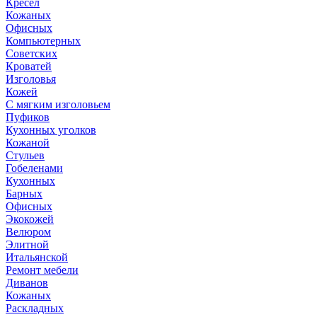
Кресел
Кожаных
Офисных
Компьютерных
Советских
Кроватей
Изголовья
Кожей
С мягким изголовьем
Пуфиков
Кухонных уголков
Кожаной
Стульев
Гобеленами
Кухонных
Барных
Офисных
Экокожей
Велюром
Элитной
Итальянской
Ремонт мебели
Диванов
Кожаных
Раскладных