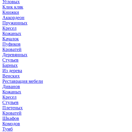
Угловых
Клик кляк
Книжки
Аккордеон
Пружинных
Кресел
Кожаных
Качалок
Пуфиков
Кроватей
Деревянных
Стульев
Барных
Из дерева
Венских
Реставрация мебели
Диванов
Кожаных
Кресел
Стульев
Плетеных
Кроватей
Шкафов
Комодов
Тумб