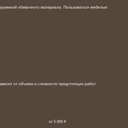
пружиной обивочного
материала
. Пользоваться мебелью
зависит от объема и
сложности
предстоящих работ.
от 5 000 ₽