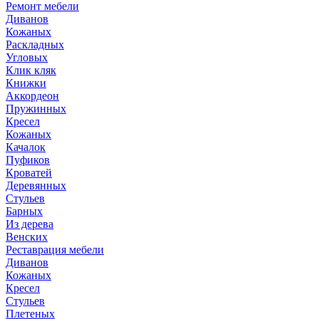
Ремонт мебели
Диванов
Кожаных
Раскладных
Угловых
Клик кляк
Книжки
Аккордеон
Пружинных
Кресел
Кожаных
Качалок
Пуфиков
Кроватей
Деревянных
Стульев
Барных
Из дерева
Венских
Реставрация мебели
Диванов
Кожаных
Кресел
Стульев
Плетеных