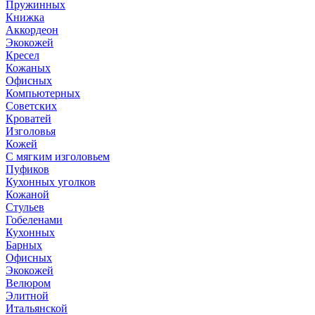
Пружинных
Книжка
Аккордеон
Экокожей
Кресел
Кожаных
Офисных
Компьютерных
Советских
Кроватей
Изголовья
Кожей
С мягким изголовьем
Пуфиков
Кухонных уголков
Кожаной
Стульев
Гобеленами
Кухонных
Барных
Офисных
Экокожей
Велюром
Элитной
Итальянской