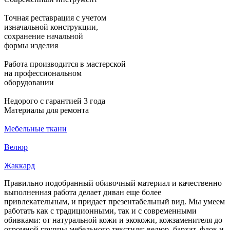
Точная реставрация с учетом
изначальной конструкции,
сохранение начальной
формы изделия
Работа производится в мастерской
на профессиональном
оборудовании
Недорого с гарантией 3 года
Материалы для ремонта
Мебельные ткани
И
Велюр
И
Жаккард
И
Правильно подобранный обивочный материал и качественно
выполненная работа делает диван еще более
привлекательным, и придает презентабельный вид. Мы умеем
работать как с традиционными, так и с современными
обивками: от натуральной кожи и экокожи, кожзаменителя до
огромной группы мебельного текстиля: велюр, бархат, флок и