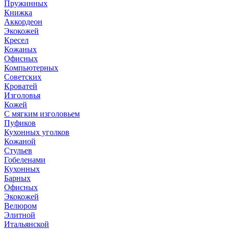
Пружинных
Книжка
Аккордеон
Экокожей
Кресел
Кожаных
Офисных
Компьютерных
Советских
Кроватей
Изголовья
Кожей
С мягким изголовьем
Пуфиков
Кухонных уголков
Кожаной
Стульев
Гобеленами
Кухонных
Барных
Офисных
Экокожей
Велюром
Элитной
Итальянской