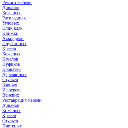
Ремонт мебели
Диванов
Кожаных
Раскладных
Угловых
Клик кляк
Книжки
Аккордеон
Пружинных
Кресел
Кожаных
Качалок
Пуфиков
Кроватей
Деревянных
Стульев
Барных
Из дерева
Венских
Реставрация мебели
Диванов
Кожаных
Кресел
Стульев
Плетеных